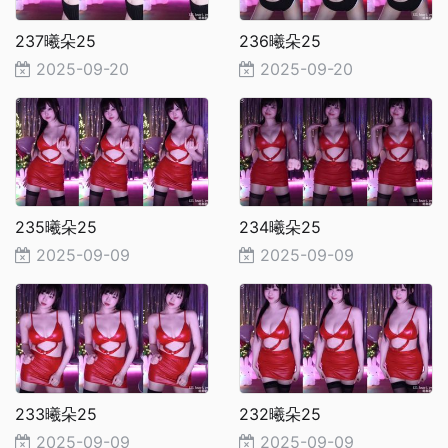
237曦朵25
236曦朵25
2025-09-20
2025-09-20
235曦朵25
234曦朵25
2025-09-09
2025-09-09
233曦朵25
232曦朵25
2025-09-09
2025-09-09