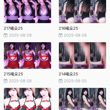
217曦朵25
216曦朵25
2025-08-28
2025-08-28
215曦朵25
214曦朵25
2025-08-28
2025-08-20