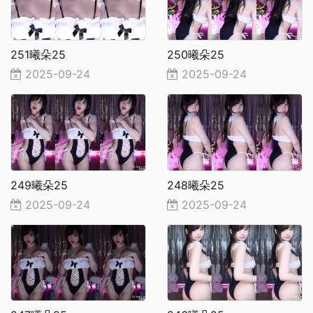
251曦朵25
250曦朵25
2025-09-24
2025-09-24
249曦朵25
248曦朵25
2025-09-24
2025-09-24