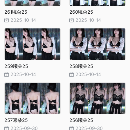
261曦朵25
260曦朵25
2025-10-14
2025-10-14
259曦朵25
258曦朵25
2025-10-14
2025-10-14
257曦朵25
256曦朵25
2025-09-30
2025-09-30