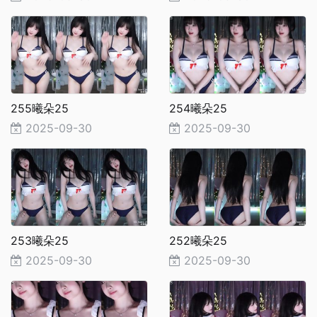
255曦朵25
254曦朵25
2025-09-30
2025-09-30
253曦朵25
252曦朵25
2025-09-30
2025-09-30