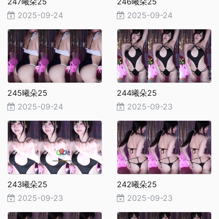
247曦朵25
246曦朵25
2025-09-24
2025-09-24
245曦朵25
244曦朵25
2025-09-24
2025-09-23
243曦朵25
242曦朵25
2025-09-23
2025-09-23