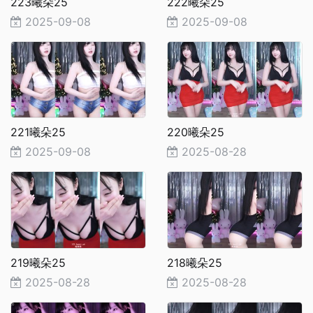
223曦朵25
222曦朵25
2025-09-08
2025-09-08
221曦朵25
220曦朵25
2025-09-08
2025-08-28
219曦朵25
218曦朵25
2025-08-28
2025-08-28