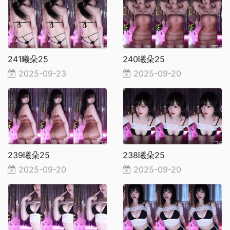
241曦朵25
240曦朵25
2025-09-23
2025-09-20
239曦朵25
238曦朵25
2025-09-20
2025-09-20