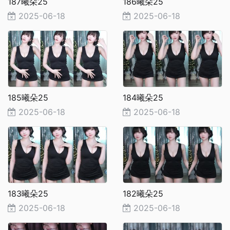
187曦朵25
186曦朵25
2025-06-18
2025-06-18
185曦朵25
184曦朵25
2025-06-18
2025-06-18
183曦朵25
182曦朵25
2025-06-18
2025-06-18