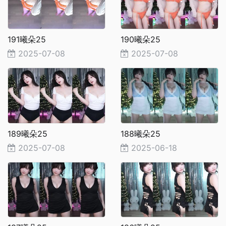
191曦朵25
190曦朵25
2025-07-08
2025-07-08
189曦朵25
188曦朵25
2025-07-08
2025-06-18