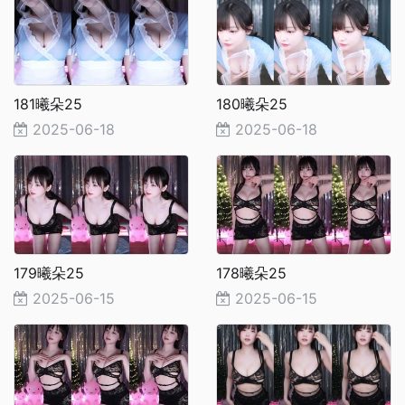
181曦朵25
180曦朵25
2025-06-18
2025-06-18
179曦朵25
178曦朵25
2025-06-15
2025-06-15