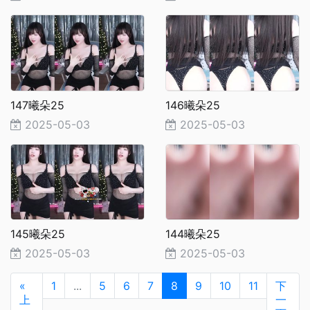
147曦朵25
146曦朵25
2025-05-03
2025-05-03
145曦朵25
144曦朵25
2025-05-03
2025-05-03
«
1
...
5
6
7
8
9
10
11
下
上
一